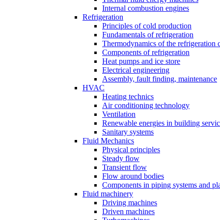
Internal combustion engines
Refrigeration
Principles of cold production
Fundamentals of refrigeration
Thermodynamics of the refrigeration 
Components of refrigeration
Heat pumps and ice store
Electrical engineering
Assembly, fault finding, maintenance
HVAC
Heating technics
Air conditioning technology
Ventilation
Renewable energies in building servi
Sanitary systems
Fluid Mechanics
Physical principles
Steady flow
Transient flow
Flow around bodies
Components in piping systems and pla
Fluid machinery
Driving machines
Driven machines