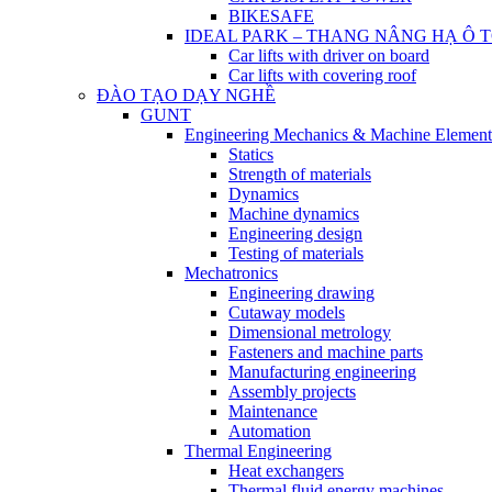
BIKESAFE
IDEAL PARK – THANG NÂNG HẠ Ô 
Car lifts with driver on board
Car lifts with covering roof
ĐÀO TẠO DẠY NGHỀ
GUNT
Engineering Mechanics & Machine Element
Statics
Strength of materials
Dynamics
Machine dynamics
Engineering design
Testing of materials
Mechatronics
Engineering drawing
Cutaway models
Dimensional metrology
Fasteners and machine parts
Manufacturing engineering
Assembly projects
Maintenance
Automation
Thermal Engineering
Heat exchangers
Thermal fluid energy machines