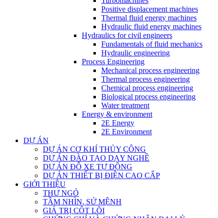
Turbomachines
Positive displacement machines
Thermal fluid energy machines
Hydraulic fluid energy machines
Hydraulics for civil engineers
Fundamentals of fluid mechanics
Hydraulic engineering
Process Engineering
Mechanical process engineering
Thermal process engineering
Chemical process engineering
Biological process engineering
Water treatment
Energy & environment
2E Energy
2E Environment
DỰ ÁN
DỰ ÁN CƠ KHÍ THỦY CÔNG
DỰ ÁN ĐÀO TẠO DẠY NGHỀ
DỰ ÁN ĐỖ XE TỰ ĐỘNG
DỰ ÁN THIẾT BỊ ĐIỆN CAO CẤP
GIỚI THIỆU
THƯ NGỎ
TẦM NHÌN, SỨ MỆNH
GIÁ TRỊ CỐT LÕI