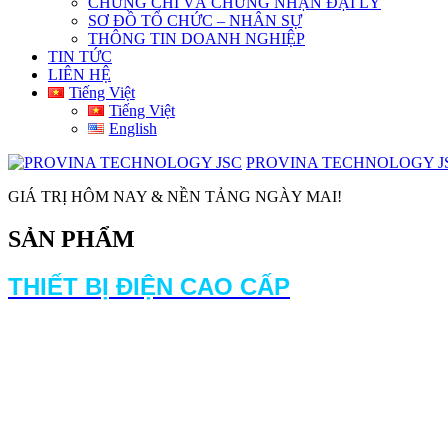
CHỨNG CHỈ VÀ CHỨNG NHẬN ĐẠI LÝ
SƠ ĐỒ TỔ CHỨC – NHÂN SỰ
THÔNG TIN DOANH NGHIỆP
TIN TỨC
LIÊN HỆ
Tiếng Việt
Tiếng Việt
English
PROVINA TECHNOLOGY J
GIÁ TRỊ HÔM NAY & NỀN TẢNG NGÀY MAI!
SẢN PHẨM
THIẾT BỊ ĐIỆN CAO CẤP