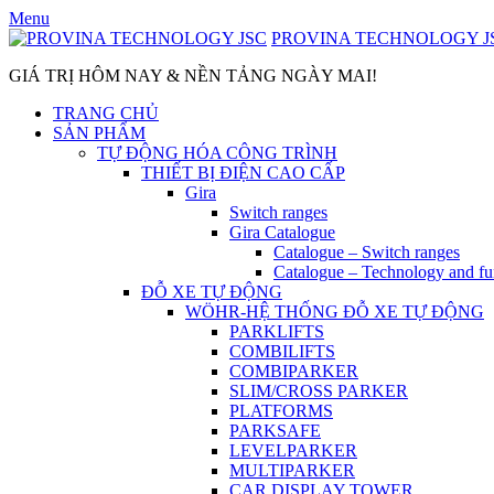
Skip
Menu
to
PROVINA TECHNOLOGY J
content
GIÁ TRỊ HÔM NAY & NỀN TẢNG NGÀY MAI!
TRANG CHỦ
SẢN PHẨM
TỰ ĐỘNG HÓA CÔNG TRÌNH
THIẾT BỊ ĐIỆN CAO CẤP
Gira
Switch ranges
Gira Catalogue
Catalogue – Switch ranges
Catalogue – Technology and fu
ĐỖ XE TỰ ĐỘNG
WÖHR-HỆ THỐNG ĐỖ XE TỰ ĐỘNG
PARKLIFTS
COMBILIFTS
COMBIPARKER
SLIM/CROSS PARKER
PLATFORMS
PARKSAFE
LEVELPARKER
MULTIPARKER
CAR DISPLAY TOWER