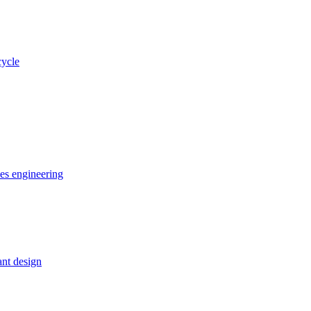
cycle
ces engineering
nt design