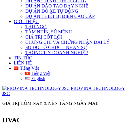
DỰ ÁN CƠ KHÍ THỦY CÔNG
DỰ ÁN ĐÀO TẠO DẠY NGHỀ
DỰ ÁN ĐỖ XE TỰ ĐỘNG
DỰ ÁN THIẾT BỊ ĐIỆN CAO CẤP
GIỚI THIỆU
THƯ NGỎ
TẦM NHÌN, SỨ MỆNH
GIÁ TRỊ CỐT LÕI
CHỨNG CHỈ VÀ CHỨNG NHẬN ĐẠI LÝ
SƠ ĐỒ TỔ CHỨC – NHÂN SỰ
THÔNG TIN DOANH NGHIỆP
TIN TỨC
LIÊN HỆ
Tiếng Việt
Tiếng Việt
English
PROVINA TECHNOLOGY
JSC
GIÁ TRỊ HÔM NAY & NỀN TẢNG NGÀY MAI!
HVAC