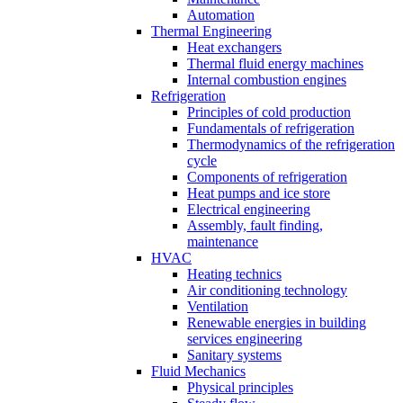
Automation
Thermal Engineering
Heat exchangers
Thermal fluid energy machines
Internal combustion engines
Refrigeration
Principles of cold production
Fundamentals of refrigeration
Thermodynamics of the refrigeration
cycle
Components of refrigeration
Heat pumps and ice store
Electrical engineering
Assembly, fault finding,
maintenance
HVAC
Heating technics
Air conditioning technology
Ventilation
Renewable energies in building
services engineering
Sanitary systems
Fluid Mechanics
Physical principles