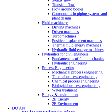
Steady flow
Transient flow
Flow around bodies
Components in piping systems and
plant design
Fluid machinery
Driving machines
Driven machines
Turbomachines
Positive displacement machines
Thermal fluid energy machines
Hydraulic fluid energy machines
Hydraulics for civil engineers
Fundamentals of fluid mechanics
Hydraulic engineering
Process Engineering
Mechanical process engineering
Thermal process engineering
Chemical process engineering
Biological process engineering
Water treatment
Energy & environment
2E Energy
2E Environment
DỰ ÁN