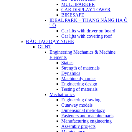
MULTIPARKER
CAR DISPLAY TOWER
BIKESAFE
IDEAL PARK – THANG NÂNG HẠ Ô
TÔ
Car lifts with driver on board
Car lifts with covering roof
ĐÀO TẠO DẠY NGHỀ
GUNT
Engineering Mechanics & Machine
Elements
Statics
Strength of materials
Dynamics
Machine dynamics
Engineering design
Testing of materials
Mechatronics
Engineering drawing
Cutaway models
Dimensional metrology
Fasteners and machine parts
Manufacturing engineering
Assembly projects
Maintenance