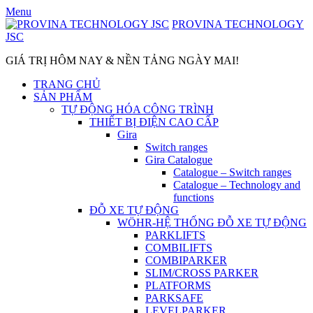
Skip
Menu
to
PROVINA TECHNOLOGY
content
JSC
GIÁ TRỊ HÔM NAY & NỀN TẢNG NGÀY MAI!
TRANG CHỦ
SẢN PHẨM
TỰ ĐỘNG HÓA CÔNG TRÌNH
THIẾT BỊ ĐIỆN CAO CẤP
Gira
Switch ranges
Gira Catalogue
Catalogue – Switch ranges
Catalogue – Technology and
functions
ĐỖ XE TỰ ĐỘNG
WÖHR-HỆ THỐNG ĐỖ XE TỰ ĐỘNG
PARKLIFTS
COMBILIFTS
COMBIPARKER
SLIM/CROSS PARKER
PLATFORMS
PARKSAFE
LEVELPARKER