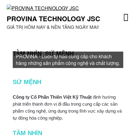
Skip
to
PROVINA TECHNOLOGY JSC
content
GIÁ TRỊ HÔM NAY & NỀN TẢNG NGÀY MAI!
TẦM NHÌN, SỨ MỆNH
PROVINA - Luôn tự hào cung cấp cho khách
hàng những sản phẩm công nghệ và chất lượng.
SỨ MỆNH
Công ty Cổ Phần Thiên Việt Kỹ Thuật
định hướng
phát triển thành đơn vị đi đầu trong cung cấp các sản
phẩm công nghệ, ứng dụng trong lĩnh vực xây dựng và
tự động hóa công nghiệp.
TẦM NHÌN