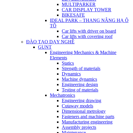
MULTIPARKER
CAR DISPLAY TOWER
BIKESAFE
IDEAL PARK – THANG NÂNG HẠ Ô
TÔ
Car lifts with driver on board
Car lifts with covering roof
ĐÀO TẠO DẠY NGHỀ
GUNT
Engineering Mechanics & Machine
Elements
Statics
Strength of materials
Dynamics
Machine dynamics
Engineering design
Testing of materials
Mechatronics
Engineering drawing
Cutaway models
Dimensional metrology
Fasteners and machine parts
Manufacturing engineering
Assembly projects
Maintenance