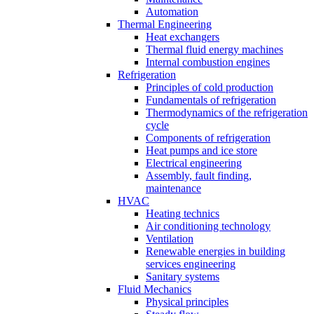
Automation
Thermal Engineering
Heat exchangers
Thermal fluid energy machines
Internal combustion engines
Refrigeration
Principles of cold production
Fundamentals of refrigeration
Thermodynamics of the refrigeration
cycle
Components of refrigeration
Heat pumps and ice store
Electrical engineering
Assembly, fault finding,
maintenance
HVAC
Heating technics
Air conditioning technology
Ventilation
Renewable energies in building
services engineering
Sanitary systems
Fluid Mechanics
Physical principles