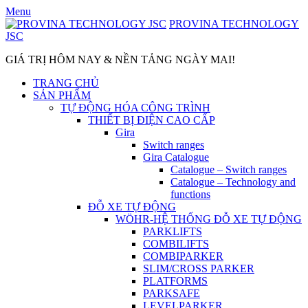
Skip
Menu
to
PROVINA TECHNOLOGY
content
JSC
GIÁ TRỊ HÔM NAY & NỀN TẢNG NGÀY MAI!
TRANG CHỦ
SẢN PHẨM
TỰ ĐỘNG HÓA CÔNG TRÌNH
THIẾT BỊ ĐIỆN CAO CẤP
Gira
Switch ranges
Gira Catalogue
Catalogue – Switch ranges
Catalogue – Technology and
functions
ĐỖ XE TỰ ĐỘNG
WÖHR-HỆ THỐNG ĐỖ XE TỰ ĐỘNG
PARKLIFTS
COMBILIFTS
COMBIPARKER
SLIM/CROSS PARKER
PLATFORMS
PARKSAFE
LEVELPARKER