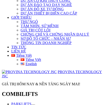
DỰ ÁN CƠ KHÍ THỦY CÔNG
DỰ ÁN ĐÀO TẠO DẠY NGHỀ
DỰ ÁN ĐỖ XE TỰ ĐỘNG
DỰ ÁN THIẾT BỊ ĐIỆN CAO CẤP
GIỚI THIỆU
THƯ NGỎ
TẦM NHÌN, SỨ MỆNH
GIÁ TRỊ CỐT LÕI
CHỨNG CHỈ VÀ CHỨNG NHẬN ĐẠI LÝ
SƠ ĐỒ TỔ CHỨC – NHÂN SỰ
THÔNG TIN DOANH NGHIỆP
TIN TỨC
LIÊN HỆ
Tiếng Việt
Tiếng Việt
English
PROVINA TECHNOLOGY
JSC
GIÁ TRỊ HÔM NAY & NỀN TẢNG NGÀY MAI!
COMBILIFTS
PARKLIFTS