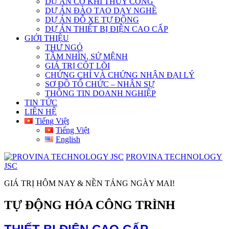
DỰ ÁN CƠ KHÍ THỦY CÔNG
DỰ ÁN ĐÀO TẠO DẠY NGHỀ
DỰ ÁN ĐỖ XE TỰ ĐỘNG
DỰ ÁN THIẾT BỊ ĐIỆN CAO CẤP
GIỚI THIỆU
THƯ NGỎ
TẦM NHÌN, SỨ MỆNH
GIÁ TRỊ CỐT LÕI
CHỨNG CHỈ VÀ CHỨNG NHẬN ĐẠI LÝ
SƠ ĐỒ TỔ CHỨC – NHÂN SỰ
THÔNG TIN DOANH NGHIỆP
TIN TỨC
LIÊN HỆ
Tiếng Việt
Tiếng Việt
English
PROVINA TECHNOLOGY
JSC
GIÁ TRỊ HÔM NAY & NỀN TẢNG NGÀY MAI!
TỰ ĐỘNG HÓA CÔNG TRÌNH