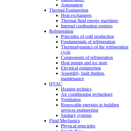
Automation
Thermal Engineering
Heat exchangers
Thermal fluid energy machines
Internal combustion engines
Refrigeration
Principles of cold production
Fundamentals of refrigeration
Thermodynamics of the refrigeration
cycle
Components of refrigeration
Heat pumps and ice store
Electrical engineering
Assembly, fault finding,
maintenance
HVAC
Heating technics
Air conditioning technology
Ventilation
Renewable energies in building
services engineering
Sanitary systems
Fluid Mechanics
Physical principles