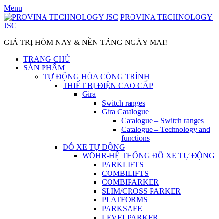
Skip
Menu
to
PROVINA TECHNOLOGY
content
JSC
GIÁ TRỊ HÔM NAY & NỀN TẢNG NGÀY MAI!
TRANG CHỦ
SẢN PHẨM
TỰ ĐỘNG HÓA CÔNG TRÌNH
THIẾT BỊ ĐIỆN CAO CẤP
Gira
Switch ranges
Gira Catalogue
Catalogue – Switch ranges
Catalogue – Technology and
functions
ĐỖ XE TỰ ĐỘNG
WÖHR-HỆ THỐNG ĐỖ XE TỰ ĐỘNG
PARKLIFTS
COMBILIFTS
COMBIPARKER
SLIM/CROSS PARKER
PLATFORMS
PARKSAFE
LEVELPARKER