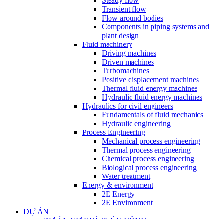
Steady flow
Transient flow
Flow around bodies
Components in piping systems and
plant design
Fluid machinery
Driving machines
Driven machines
Turbomachines
Positive displacement machines
Thermal fluid energy machines
Hydraulic fluid energy machines
Hydraulics for civil engineers
Fundamentals of fluid mechanics
Hydraulic engineering
Process Engineering
Mechanical process engineering
Thermal process engineering
Chemical process engineering
Biological process engineering
Water treatment
Energy & environment
2E Energy
2E Environment
DỰ ÁN