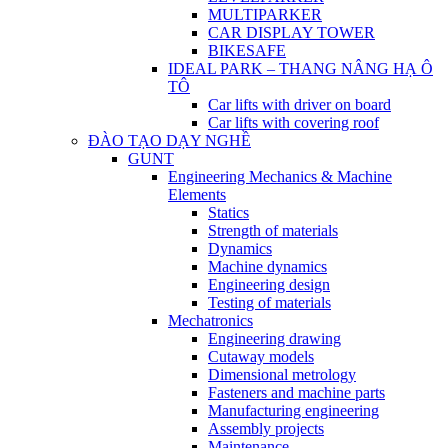
MULTIPARKER
CAR DISPLAY TOWER
BIKESAFE
IDEAL PARK – THANG NÂNG HẠ Ô
TÔ
Car lifts with driver on board
Car lifts with covering roof
ĐÀO TẠO DẠY NGHỀ
GUNT
Engineering Mechanics & Machine
Elements
Statics
Strength of materials
Dynamics
Machine dynamics
Engineering design
Testing of materials
Mechatronics
Engineering drawing
Cutaway models
Dimensional metrology
Fasteners and machine parts
Manufacturing engineering
Assembly projects
Maintenance