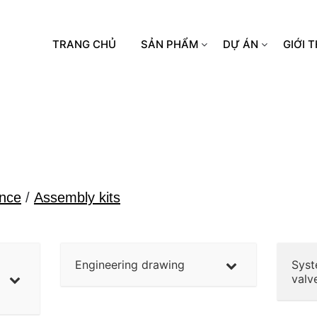
TRANG CHỦ
SẢN PHẨM
DỰ ÁN
GIỚI T
nce
/
Assembly kits
Engineering drawing
Syst
valv