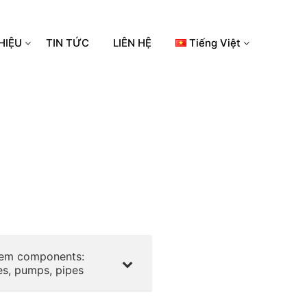
HIỆU
TIN TỨC
LIÊN HỆ
Tiếng Việt
em components:
es, pumps, pipes