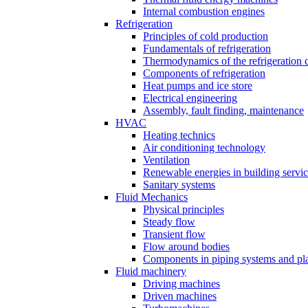
Internal combustion engines
Refrigeration
Principles of cold production
Fundamentals of refrigeration
Thermodynamics of the refrigeration 
Components of refrigeration
Heat pumps and ice store
Electrical engineering
Assembly, fault finding, maintenance
HVAC
Heating technics
Air conditioning technology
Ventilation
Renewable energies in building servi
Sanitary systems
Fluid Mechanics
Physical principles
Steady flow
Transient flow
Flow around bodies
Components in piping systems and pla
Fluid machinery
Driving machines
Driven machines