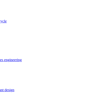
cycle
ces engineering
nt design