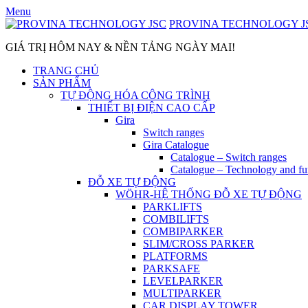
Skip
Menu
to
PROVINA TECHNOLOGY J
content
GIÁ TRỊ HÔM NAY & NỀN TẢNG NGÀY MAI!
TRANG CHỦ
SẢN PHẨM
TỰ ĐỘNG HÓA CÔNG TRÌNH
THIẾT BỊ ĐIỆN CAO CẤP
Gira
Switch ranges
Gira Catalogue
Catalogue – Switch ranges
Catalogue – Technology and fu
ĐỖ XE TỰ ĐỘNG
WÖHR-HỆ THỐNG ĐỖ XE TỰ ĐỘNG
PARKLIFTS
COMBILIFTS
COMBIPARKER
SLIM/CROSS PARKER
PLATFORMS
PARKSAFE
LEVELPARKER
MULTIPARKER
CAR DISPLAY TOWER