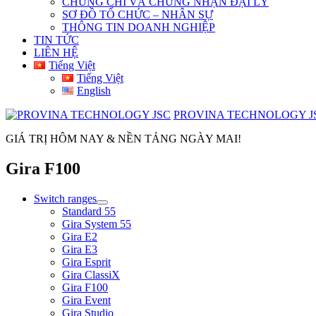
CHỨNG CHỈ VÀ CHỨNG NHẬN ĐẠI LÝ
SƠ ĐỒ TỔ CHỨC – NHÂN SỰ
THÔNG TIN DOANH NGHIỆP
TIN TỨC
LIÊN HỆ
Tiếng Việt
Tiếng Việt
English
PROVINA TECHNOLOGY J
GIÁ TRỊ HÔM NAY & NỀN TẢNG NGÀY MAI!
Gira F100
Switch ranges
Standard 55
Gira System 55
Gira E2
Gira E3
Gira Esprit
Gira ClassiX
Gira F100
Gira Event
Gira Studio