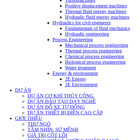
Turbomachines
Positive displacement machines
Thermal fluid energy machines
Hydraulic fluid energy machines
Hydraulics for civil engineers
Fundamentals of fluid mechanics
Hydraulic engineering
Process Engineering
Mechanical process engineering
Thermal process engineering
Chemical process engineering
Biological process engineering
Water treatment
Energy & environment
2E Energy
2E Environment
DỰ ÁN
DỰ ÁN CƠ KHÍ THỦY CÔNG
DỰ ÁN ĐÀO TẠO DẠY NGHỀ
DỰ ÁN ĐỖ XE TỰ ĐỘNG
DỰ ÁN THIẾT BỊ ĐIỆN CAO CẤP
GIỚI THIỆU
THƯ NGỎ
TẦM NHÌN, SỨ MỆNH
GIÁ TRỊ CỐT LÕI