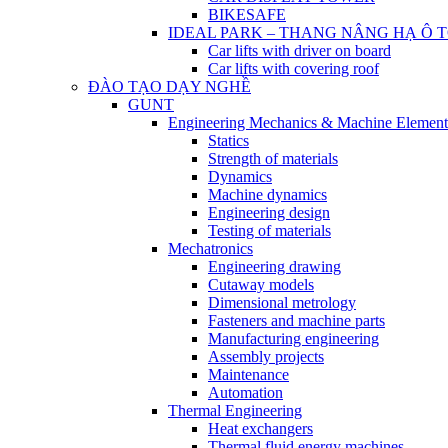
BIKESAFE
IDEAL PARK – THANG NÂNG HẠ Ô 
Car lifts with driver on board
Car lifts with covering roof
ĐÀO TẠO DẠY NGHỀ
GUNT
Engineering Mechanics & Machine Element
Statics
Strength of materials
Dynamics
Machine dynamics
Engineering design
Testing of materials
Mechatronics
Engineering drawing
Cutaway models
Dimensional metrology
Fasteners and machine parts
Manufacturing engineering
Assembly projects
Maintenance
Automation
Thermal Engineering
Heat exchangers
Thermal fluid energy machines