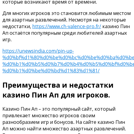
которые возникают время от времени.
Для многих игроков это становится любимым местом
для азартных развлечений. Несмотря на некоторые
недостатки,
https://www.ch-valence-pro.fr/
казино Пин
Ап остаётся популярным среди любителей азартных
игр.
https://unewsindia.com/pin-up-
%d0%bf%d1%80%d0%be%d0%bc%d0%be%d0%ba%d0%be
%d0%b1%d0%b5%d0%b7%d0%b4%d0%b5%d0%bf%d0%b
%d0%b1%d0%be%d0%bd%d1%83%d1%81/
Преимущества и недостатки
казино Пин Ап для игроков.
Казино Пин Ап – это популярный сайт, который
привлекает множество игроков своим
разнообразием игр и бонусов. На сайте казино Пин
Ап можно найти множество азартных развлечений.