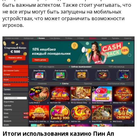
быть важным аспектом. Также стоит учитывать, что
не все игры могут быть запущены на мобильных
устройствах, что может ограничить возможности
игроков.
Итоги использования казино Пин Ап