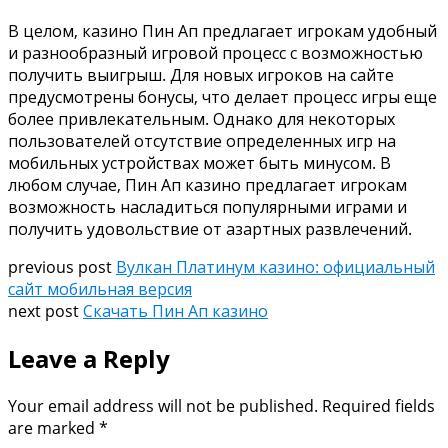
В целом, казино Пин Ап предлагает игрокам удобный
и разнообразный игровой процесс с возможностью
получить выигрыш. Для новых игроков на сайте
предусмотрены бонусы, что делает процесс игры еще
более привлекательным. Однако для некоторых
пользователей отсутствие определенных игр на
мобильных устройствах может быть минусом. В
любом случае, Пин Ап казино предлагает игрокам
возможность насладиться популярными играми и
получить удовольствие от азартных развлечений.
previous post
Вулкан Платинум казино: официальный
сайт мобильная версия
next post
Скачать Пин Ап казино
Leave a Reply
Your email address will not be published.
Required fields
are marked
*