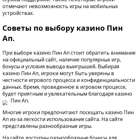
отмечают невозможность игры на мобильных
устройствах.
Советы по выбору казино Пин
Ап.
При выборе казино Пин Ап стоит обратить внимание
на официальный сайт, наличие популярных игр,
бонусы и условия вывода выигрышей. Выбирая
казино Пин Ап, игроки могут быть уверены в
честности игрового процесса и конфиденциальности
данных. Время, проведенное в игровом процессе,
будет приятным и увлекательным благодаря казино
Пин Ап.
Многие игроки предпочитают посещать казино Пин
Ап из-за легкости использования сайта. На сайте
представлены разнообразные игры.
На сайте доступны разнообразные бонусы для