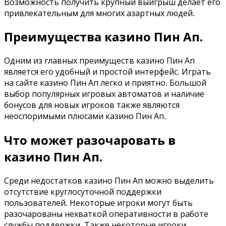
Возможность получить крупный выигрыш делает его
привлекательным для многих азартных людей.
Преимущества казино Пин Ап.
Одним из главных преимуществ казино Пин Ап
является его удобный и простой интерфейс. Играть
на сайте казино Пин Ап легко и приятно. Большой
выбор популярных игровых автоматов и наличие
бонусов для новых игроков также являются
неоспоримыми плюсами казино Пин Ап.
Что может разочаровать в
казино Пин Ап.
Среди недостатков казино Пин Ап можно выделить
отсутствие круглосуточной поддержки
пользователей. Некоторые игроки могут быть
разочарованы нехваткой оперативности в работе
службы поддержки. Также некоторые игроки