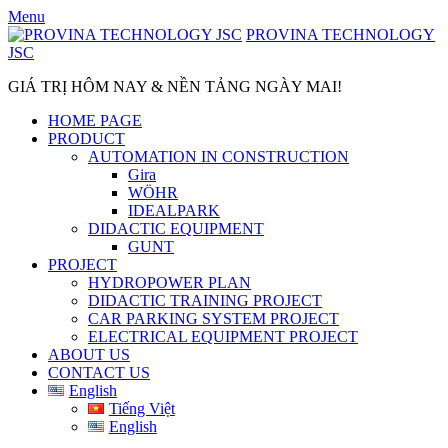
Skip
Menu
to
PROVINA TECHNOLOGY
content
JSC
GIÁ TRỊ HÔM NAY & NỀN TẢNG NGÀY MAI!
HOME PAGE
PRODUCT
AUTOMATION IN CONSTRUCTION
Gira
WÖHR
IDEALPARK
DIDACTIC EQUIPMENT
GUNT
PROJECT
HYDROPOWER PLAN
DIDACTIC TRAINING PROJECT
CAR PARKING SYSTEM PROJECT
ELECTRICAL EQUIPMENT PROJECT
ABOUT US
CONTACT US
English
Tiếng Việt
English