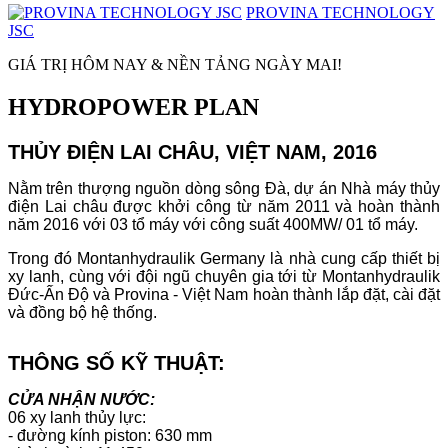
PROVINA TECHNOLOGY
JSC
GIÁ TRỊ HÔM NAY & NỀN TẢNG NGÀY MAI!
HYDROPOWER PLAN
THỦY ĐIỆN LAI CHÂU, VIỆT NAM, 2016
Nằm trên thượng nguồn dòng sông Đà, dự án Nhà máy thủy
điện Lai châu được khởi công từ năm 2011 và hoàn thành
năm 2016 với 03 tổ máy với công suất 400MW/ 01 tổ máy.
Trong đó Montanhydraulik Germany là nhà cung cấp thiết bị
xy lanh, cùng với đội ngũ chuyên gia tới từ Montanhydraulik
Đức-Ấn Độ và Provina - Việt Nam hoàn thành lắp đặt, cài đặt
và đồng bộ hệ thống.
THÔNG SỐ KỸ THUẬT:
CỬA NHẬN NƯỚC:
06 xy lanh thủy lực:
- đường kính piston: 630 mm