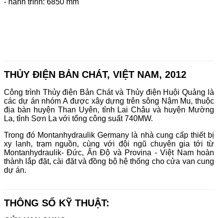
- hành trình: 6850 mm
THỦY ĐIỆN BẢN CHÁT, VIỆT NAM, 2012
Công trình Thủy điện Bản Chát và Thủy điện Huội Quảng là
các dự án nhóm A được xây dựng trên sông Nậm Mu, thuộc
địa bàn huyện Than Uyên, tỉnh Lai Châu và huyện Mường
La, tỉnh Sơn La với tổng công suất 740MW.
Trong đó Montanhydraulik Germany là nhà cung cấp thiết bị
xy lanh, trạm nguồn, cùng với đội ngũ chuyên gia tới từ
Montanhydraulik- Đức, Ấn Độ và Provina - Việt Nam hoàn
thành lắp đặt, cài đặt và đồng bộ hệ thống cho cửa van cung
dự án.
THÔNG SỐ KỸ THUẬT: