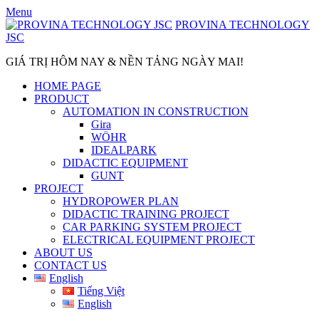
Skip
Menu
to
PROVINA TECHNOLOGY
content
JSC
GIÁ TRỊ HÔM NAY & NỀN TẢNG NGÀY MAI!
HOME PAGE
PRODUCT
AUTOMATION IN CONSTRUCTION
Gira
WÖHR
IDEALPARK
DIDACTIC EQUIPMENT
GUNT
PROJECT
HYDROPOWER PLAN
DIDACTIC TRAINING PROJECT
CAR PARKING SYSTEM PROJECT
ELECTRICAL EQUIPMENT PROJECT
ABOUT US
CONTACT US
English
Tiếng Việt
English