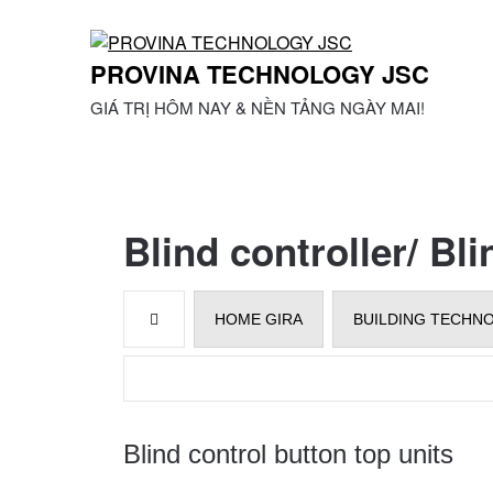
Skip
to
content
PROVINA TECHNOLOGY JSC
GIÁ TRỊ HÔM NAY & NỀN TẢNG NGÀY MAI!
Blind controller/ Bli
HOME GIRA
BUILDING TECHN
Blind control button top units