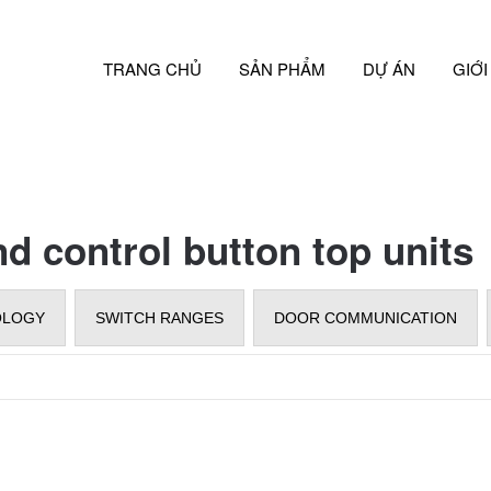
TRANG CHỦ
SẢN PHẨM
DỰ ÁN
GIỚI
nd control button top units
OLOGY
SWITCH RANGES
DOOR COMMUNICATION